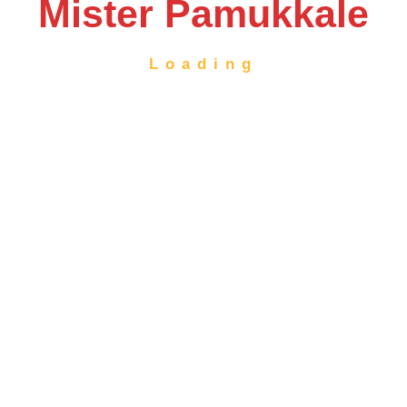
Mister Pamukkale
Loading
Suche
Popular Feeds
Neueröffnung Neunkirchen
27th Februar 2026