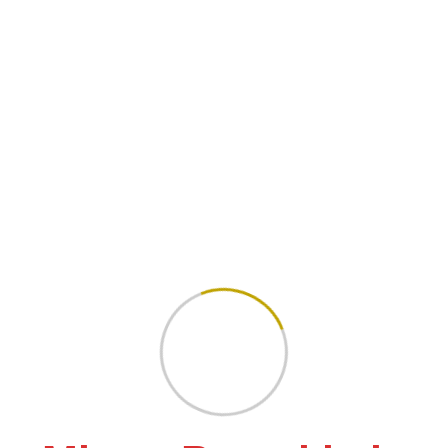
25 März 2026
Gewinnspiel Playstation
🎮 PlayStation 5 Gewinnspiel bei Mister
Pamukkale 🎮 Wir verlosen eine PlayStation 5
🔥