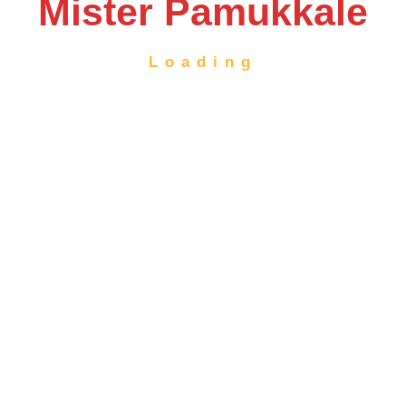
Mister Pamukkale
Loading
Neunkirchen
27 Feb. 2026
Neueröffnung Neunkirchen
👉 „🔥 Neueröffnung in Neunkirchen – Jetzt
Video ansehen!“